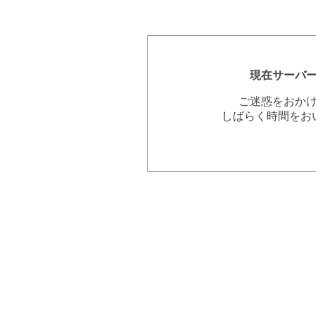
現在サーバ
ご迷惑をおか
しばらく時間をお