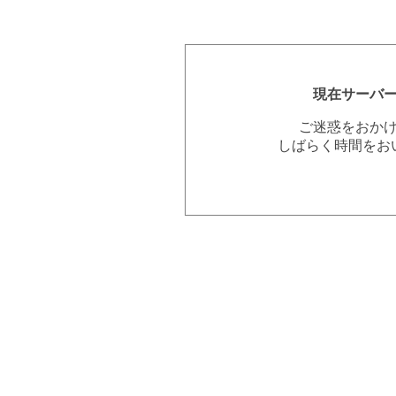
現在サーバ
ご迷惑をおか
しばらく時間をお