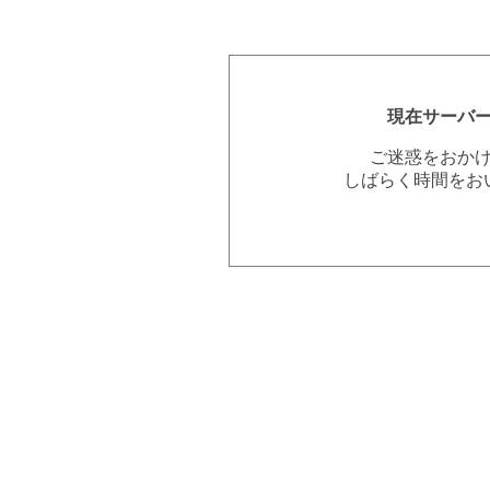
現在サーバ
ご迷惑をおか
しばらく時間をお