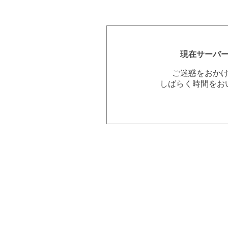
現在サーバ
ご迷惑をおか
しばらく時間をお