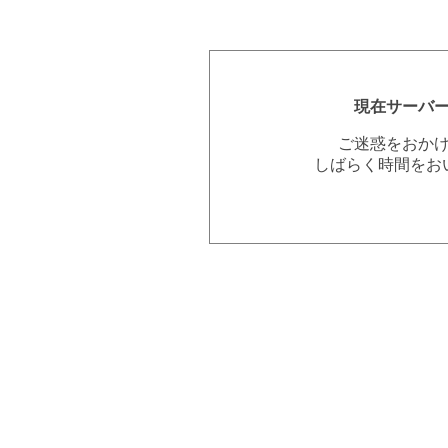
現在サーバ
ご迷惑をおか
しばらく時間をお