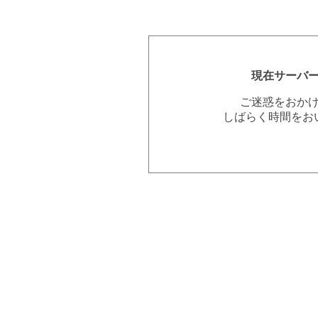
現在サーバ
ご迷惑をおか
しばらく時間をお