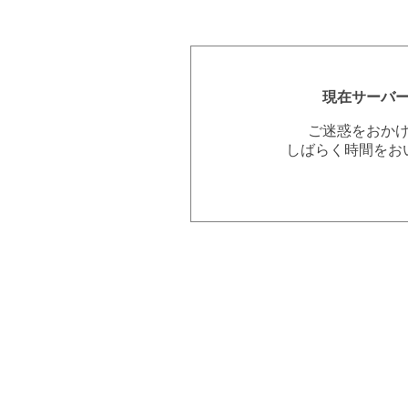
現在サーバ
ご迷惑をおか
しばらく時間をお