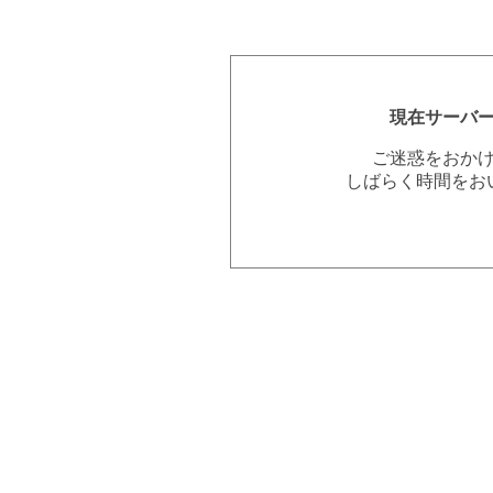
現在サーバ
ご迷惑をおか
しばらく時間をお