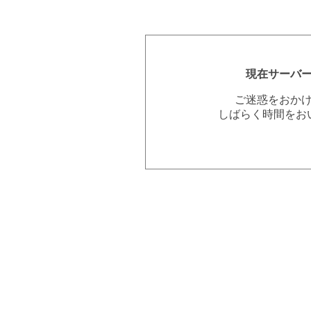
現在サーバ
ご迷惑をおか
しばらく時間をお