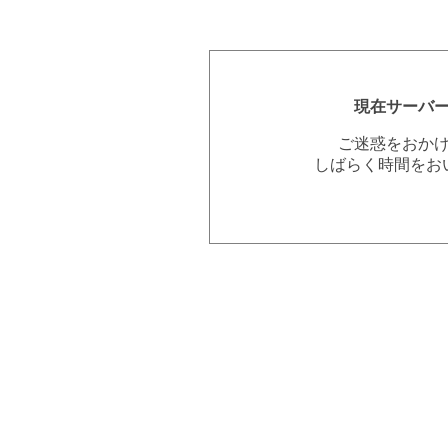
現在サーバ
ご迷惑をおか
しばらく時間をお