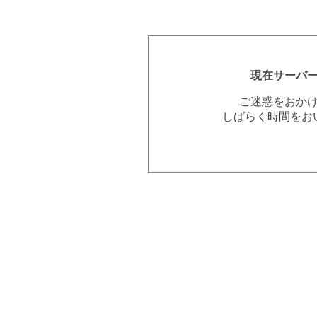
現在サーバ
ご迷惑をおか
しばらく時間をお