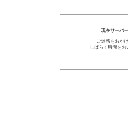
現在サーバ
ご迷惑をおか
しばらく時間をお