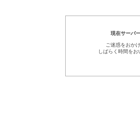
現在サーバ
ご迷惑をおか
しばらく時間をお