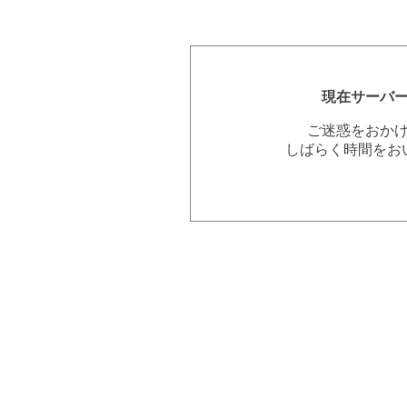
現在サーバ
ご迷惑をおか
しばらく時間をお