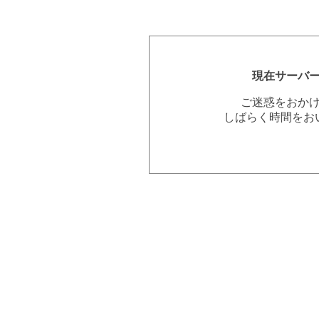
現在サーバ
ご迷惑をおか
しばらく時間をお