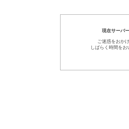
現在サーバ
ご迷惑をおか
しばらく時間をお