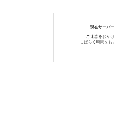
現在サーバ
ご迷惑をおか
しばらく時間をお