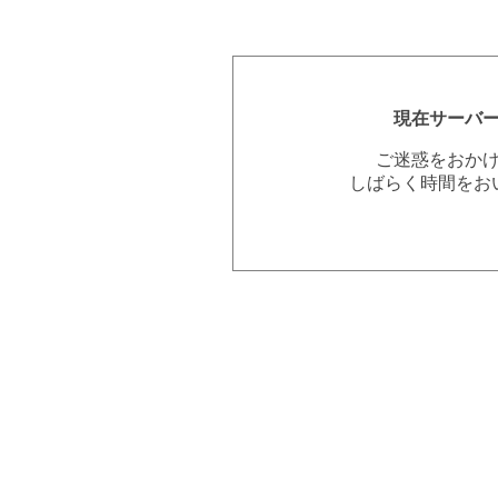
現在サーバ
ご迷惑をおか
しばらく時間をお