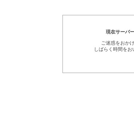
現在サーバ
ご迷惑をおか
しばらく時間をお