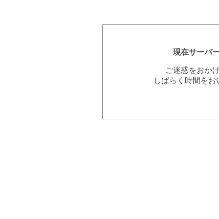
現在サーバ
ご迷惑をおか
しばらく時間をお