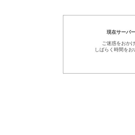
現在サーバ
ご迷惑をおか
しばらく時間をお