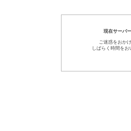
現在サーバ
ご迷惑をおか
しばらく時間をお