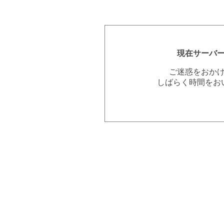
現在サーバ
ご迷惑をおか
しばらく時間をお