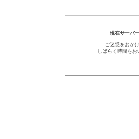
現在サーバ
ご迷惑をおか
しばらく時間をお