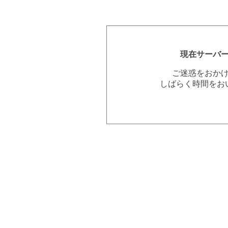
現在サーバ
ご迷惑をおか
しばらく時間をお