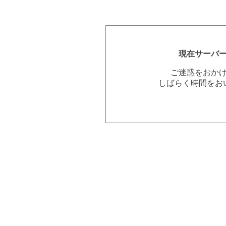
現在サーバ
ご迷惑をおか
しばらく時間をお