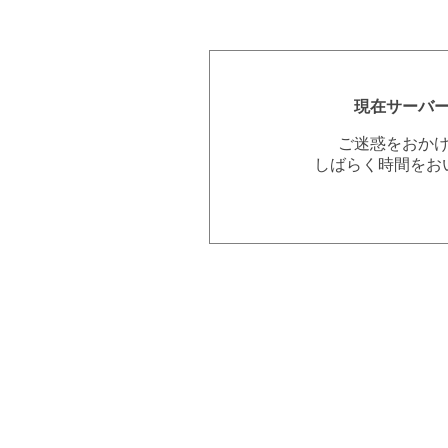
現在サーバ
ご迷惑をおか
しばらく時間をお