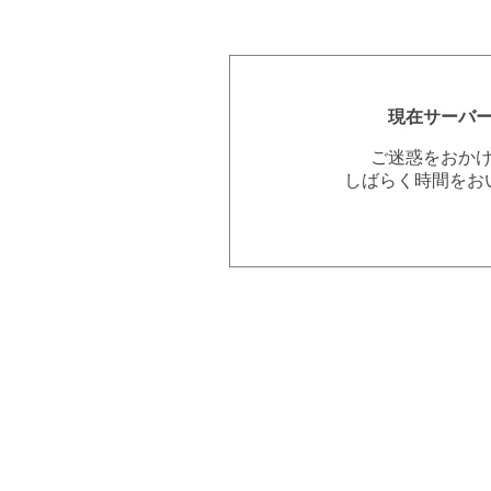
現在サーバ
ご迷惑をおか
しばらく時間をお