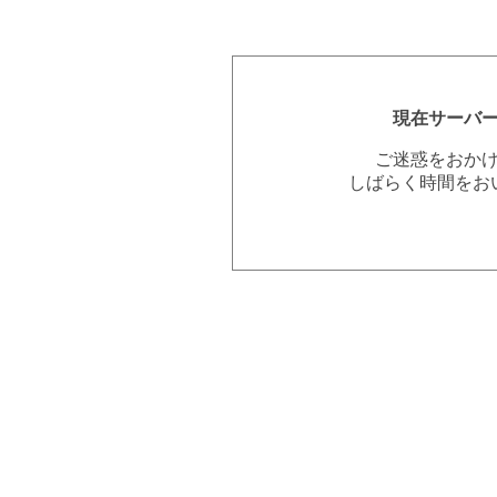
現在サーバ
ご迷惑をおか
しばらく時間をお