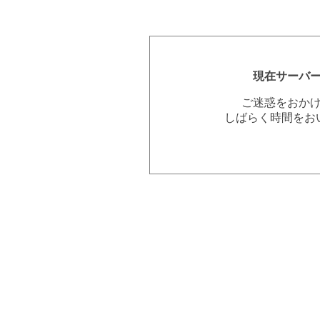
現在サーバ
ご迷惑をおか
しばらく時間をお