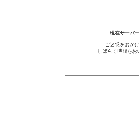
現在サーバ
ご迷惑をおか
しばらく時間をお