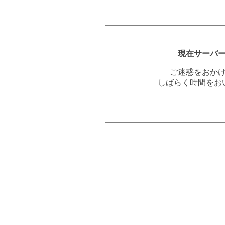
現在サーバ
ご迷惑をおか
しばらく時間をお