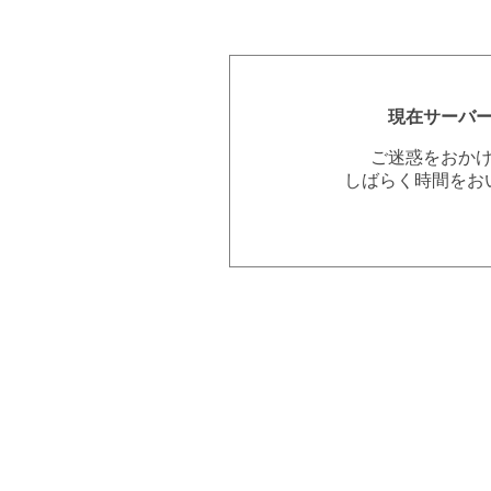
現在サーバ
ご迷惑をおか
しばらく時間をお