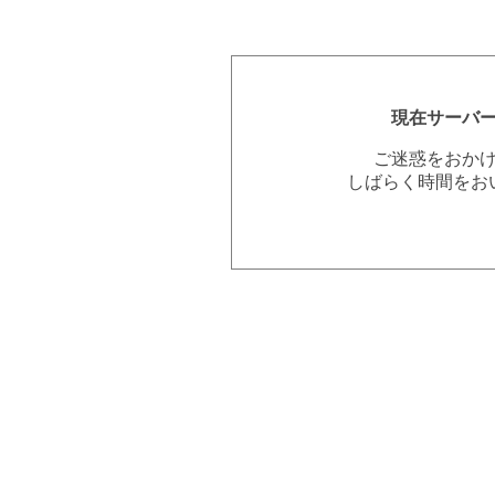
現在サーバ
ご迷惑をおか
しばらく時間をお