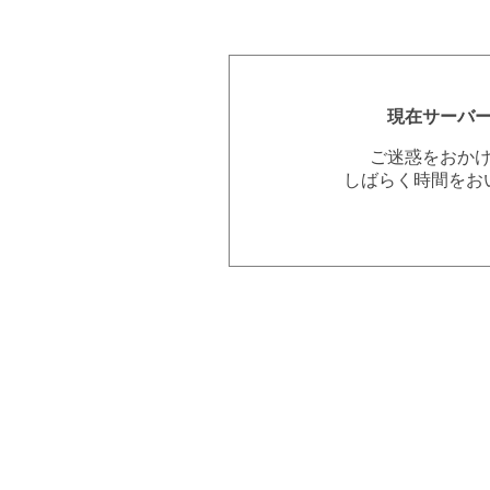
現在サーバ
ご迷惑をおか
しばらく時間をお