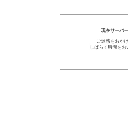
現在サーバ
ご迷惑をおか
しばらく時間をお