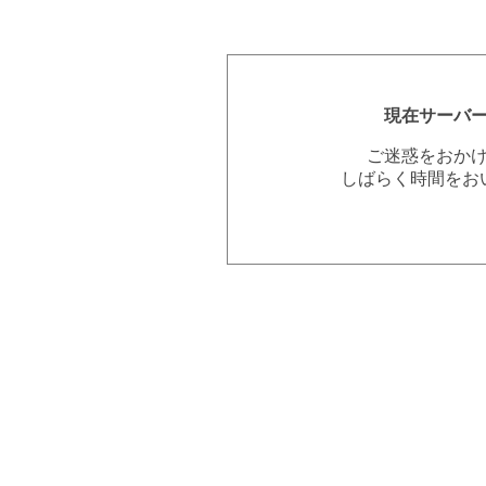
現在サーバ
ご迷惑をおか
しばらく時間をお