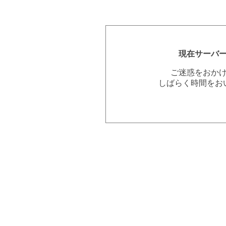
現在サーバ
ご迷惑をおか
しばらく時間をお