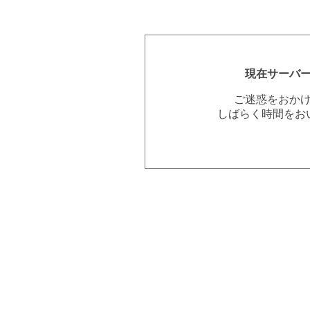
現在サーバ
ご迷惑をおか
しばらく時間をお