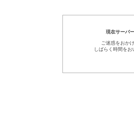
現在サーバ
ご迷惑をおか
しばらく時間をお