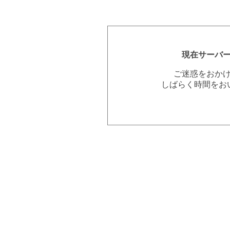
現在サーバ
ご迷惑をおか
しばらく時間をお