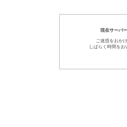
現在サーバ
ご迷惑をおか
しばらく時間をお