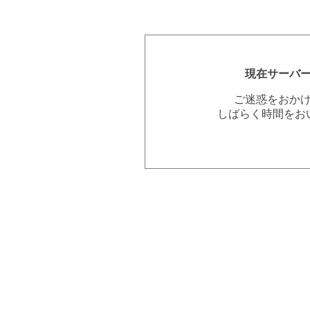
現在サーバ
ご迷惑をおか
しばらく時間をお