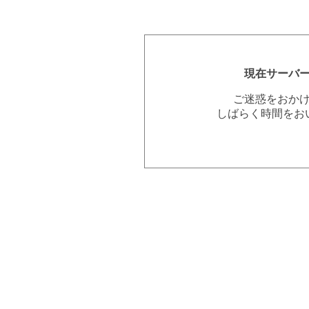
現在サーバ
ご迷惑をおか
しばらく時間をお