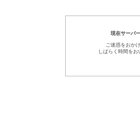
現在サーバ
ご迷惑をおか
しばらく時間をお