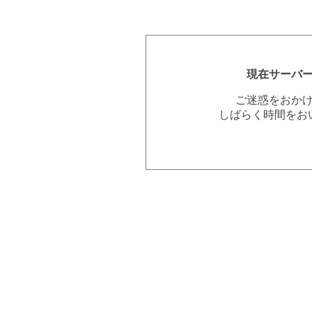
現在サーバ
ご迷惑をおか
しばらく時間をお