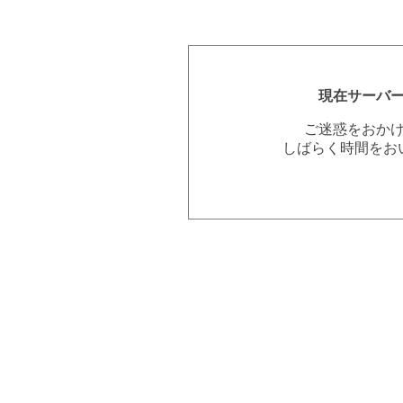
現在サーバ
ご迷惑をおか
しばらく時間をお