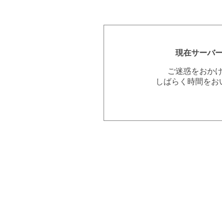
現在サーバ
ご迷惑をおか
しばらく時間をお