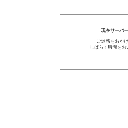
現在サーバ
ご迷惑をおか
しばらく時間をお