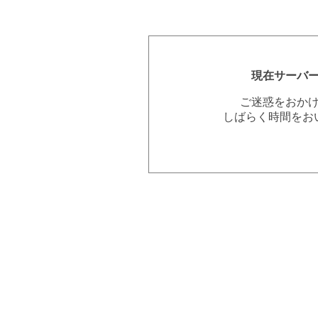
現在サーバ
ご迷惑をおか
しばらく時間をお